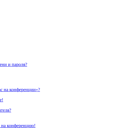
ени и пароля?
ас на конференции»?
е!
ателя?
и на конференцию!