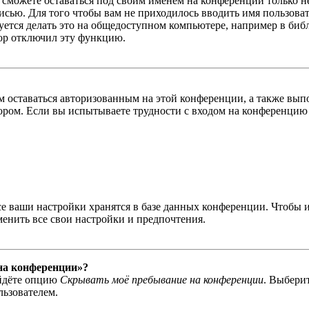
ы сможете оставаться под своим именем на конференции только н
писью. Для того чтобы вам не приходилось вводить имя пользова
тся делать это на общедоступном компьютере, например в библи
тор отключил эту функцию.
вам оставаться авторизованным на этой конференции, а также в
ром. Если вы испытываете трудности с входом на конференцию 
се ваши настройки хранятся в базе данных конференции. Чтобы 
менить все свои настройки и предпочтения.
 на конференции»?
айдёте опцию
Скрывать моё пребывание на конференции
. Выбери
льзователем.