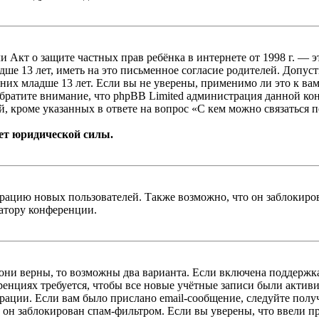
, или Акт о защите частных прав ребёнка в интернете от 1998 г.
е 13 лет, иметь на это письменное согласие родителей. Допус
х младше 13 лет. Если вы не уверены, применимо ли это к вам
Обратите внимание, что phpBB Limited администрация данной к
, кроме указанных в ответе на вопрос «С кем можно связаться 
ет юридической силы.
цию новых пользователей. Также возможно, что он заблокирова
ратору конференции.
 они верны, то возможны два варианта. Если включена поддержка
енциях требуется, чтобы все новые учётные записи были актив
трации. Если вам было прислано email-сообщение, следуйте пол
 он заблокирован спам-фильтром. Если вы уверены, что ввели пр