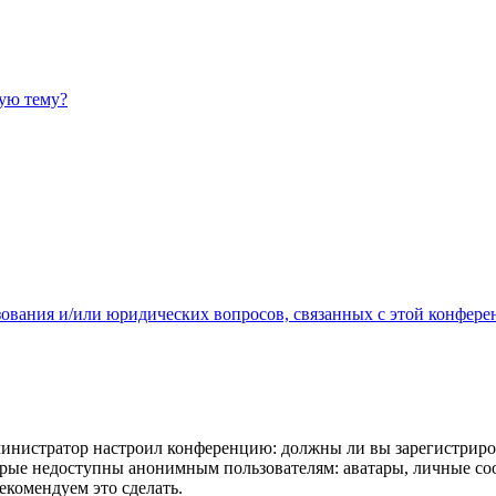
ную тему?
зования и/или юридических вопросов, связанных с этой конфере
администратор настроил конференцию: должны ли вы зарегистриро
рые недоступны анонимным пользователям: аватары, личные сообщ
екомендуем это сделать.