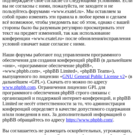
подтверждаете своё согласие со следующими условиями. Если
вы не согласны с ними, пожалуйста, не заходите и не
пользуйтесь форумами «www.exatel.ru». Мы оставляем за
собой право изменять эти правила в любое время и сделаем
всё возможное, чтобы уведомить вас об этом, однако с вашей
стороны было бы разумным регулярно просматривать этот
текст на предмет изменений, так как использование
конференции «www.exatel.ru» после обновления/исправления
условий означает ваше согласие с ними.
Наши форумы работают под управлением программного
обеспечения для создания конференций phpBB (в дальнейшем
«они», «программное обеспечение phpBB»,
«www.phpbb.com», «phpBB Limited», «phpBB Teams»),
выпущенного по лицензии «
GNU General Public License v2
» (в
дальнейшем «GPL»). Скачать его можно по адресу
www.phpbb.com
. Ограничения лицензии GPL для
программного обеспечения phpBB строго связаны с
организацией и поддержкой интернет-конференций, и phpBB
Limited не несёт ответственности за то, что администрация
конференций определяет в качестве допустимого содержания
и/или поведения в них. За дополнительной информацией о
phpBB обращайтесь по адресу
https://www.phpbb.com/
.
Вы соглашаетесь не размещать оскорбительных, угрожающих,