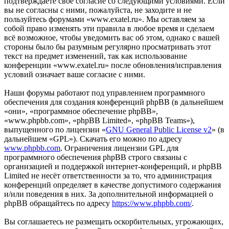
подтверждаете своё согласие со следующими условиями. Если
вы не согласны с ними, пожалуйста, не заходите и не
пользуйтесь форумами «www.exatel.ru». Мы оставляем за
собой право изменять эти правила в любое время и сделаем
всё возможное, чтобы уведомить вас об этом, однако с вашей
стороны было бы разумным регулярно просматривать этот
текст на предмет изменений, так как использование
конференции «www.exatel.ru» после обновления/исправления
условий означает ваше согласие с ними.
Наши форумы работают под управлением программного
обеспечения для создания конференций phpBB (в дальнейшем
«они», «программное обеспечение phpBB»,
«www.phpbb.com», «phpBB Limited», «phpBB Teams»),
выпущенного по лицензии «
GNU General Public License v2
» (в
дальнейшем «GPL»). Скачать его можно по адресу
www.phpbb.com
. Ограничения лицензии GPL для
программного обеспечения phpBB строго связаны с
организацией и поддержкой интернет-конференций, и phpBB
Limited не несёт ответственности за то, что администрация
конференций определяет в качестве допустимого содержания
и/или поведения в них. За дополнительной информацией о
phpBB обращайтесь по адресу
https://www.phpbb.com/
.
Вы соглашаетесь не размещать оскорбительных, угрожающих,