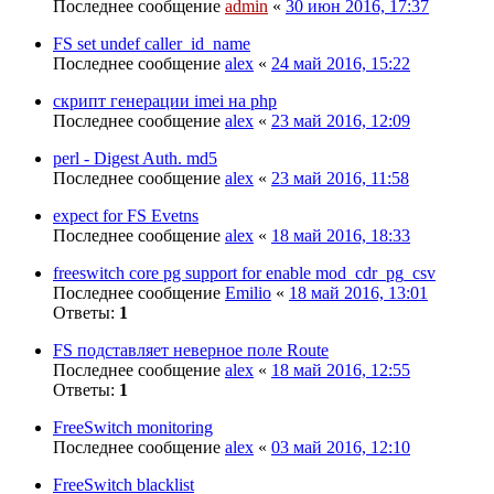
Последнее сообщение
admin
«
30 июн 2016, 17:37
FS set undef caller_id_name
Последнее сообщение
alex
«
24 май 2016, 15:22
скрипт генерации imei на php
Последнее сообщение
alex
«
23 май 2016, 12:09
perl - Digest Auth. md5
Последнее сообщение
alex
«
23 май 2016, 11:58
expect for FS Evetns
Последнее сообщение
alex
«
18 май 2016, 18:33
freeswitch core pg support for enable mod_cdr_pg_csv
Последнее сообщение
Emilio
«
18 май 2016, 13:01
Ответы:
1
FS подставляет неверное поле Route
Последнее сообщение
alex
«
18 май 2016, 12:55
Ответы:
1
FreeSwitch monitoring
Последнее сообщение
alex
«
03 май 2016, 12:10
FreeSwitch blacklist