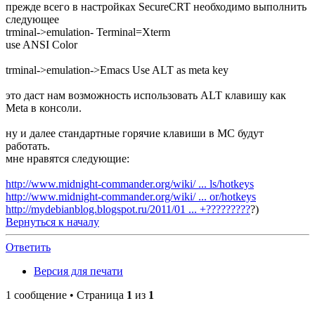
прежде всего в настройках SecureCRT необходимо выполнить
следующее
trminal->emulation- Terminal=Xterm
use ANSI Color
trminal->emulation->Emacs Use ALT as meta key
это даст нам возможность использовать ALT клавишу как
Meta в консоли.
ну и далее стандартные горячие клавиши в MC будут
работать.
мне нравятся следующие:
http://www.midnight-commander.org/wiki/ ... ls/hotkeys
http://www.midnight-commander.org/wiki/ ... or/hotkeys
http://mydebianblog.blogspot.ru/2011/01 ... +?????????
?)
Вернуться к началу
Ответить
Версия для печати
1 сообщение • Страница
1
из
1