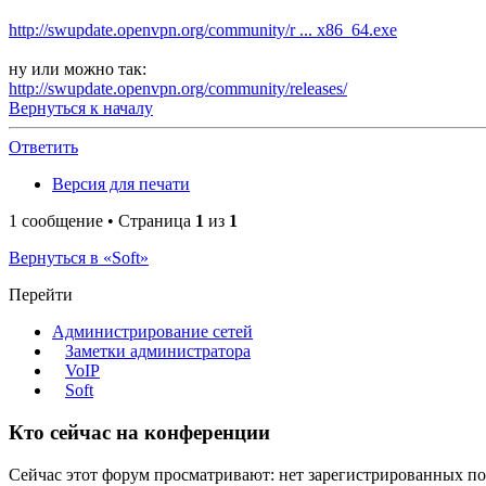
http://swupdate.openvpn.org/community/r ... x86_64.exe
ну или можно так:
http://swupdate.openvpn.org/community/releases/
Вернуться к началу
Ответить
Версия для печати
1 сообщение • Страница
1
из
1
Вернуться в «Soft»
Перейти
Администрирование сетей
Заметки администратора
VoIP
Soft
Кто сейчас на конференции
Сейчас этот форум просматривают: нет зарегистрированных пол