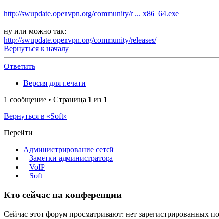
http://swupdate.openvpn.org/community/r ... x86_64.exe
ну или можно так:
http://swupdate.openvpn.org/community/releases/
Вернуться к началу
Ответить
Версия для печати
1 сообщение • Страница
1
из
1
Вернуться в «Soft»
Перейти
Администрирование сетей
Заметки администратора
VoIP
Soft
Кто сейчас на конференции
Сейчас этот форум просматривают: нет зарегистрированных пол