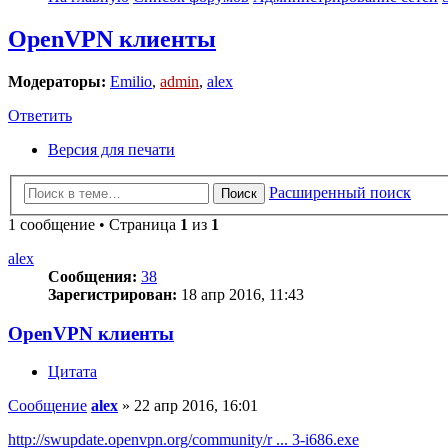
OpenVPN клиенты
Модераторы:
Emilio
,
admin
,
alex
Ответить
Версия для печати
Расширенный поиск
Поиск
1 сообщение • Страница
1
из
1
alex
Сообщения:
38
Зарегистрирован:
18 апр 2016, 11:43
OpenVPN клиенты
Цитата
Сообщение
alex
»
22 апр 2016, 16:01
http://swupdate.openvpn.org/community/r ... 3-i686.exe