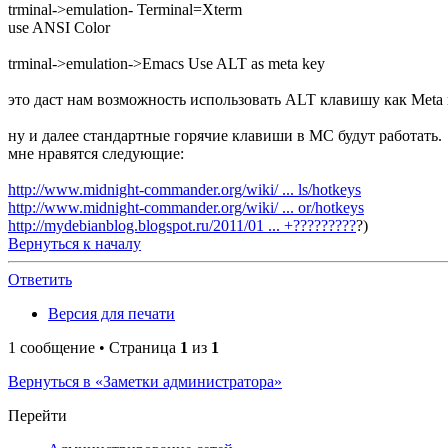
trminal->emulation- Terminal=Xterm
use ANSI Color
trminal->emulation->Emacs Use ALT as meta key
это даст нам возможность использовать ALT клавишу как Meta 
ну и далее стандартные горячие клавиши в MC будут работать.
мне нравятся следующие:
http://www.midnight-commander.org/wiki/ ... ls/hotkeys
http://www.midnight-commander.org/wiki/ ... or/hotkeys
http://mydebianblog.blogspot.ru/2011/01 ... +?????????
?)
Вернуться к началу
Ответить
Версия для печати
1 сообщение • Страница
1
из
1
Вернуться в «Заметки администратора»
Перейти