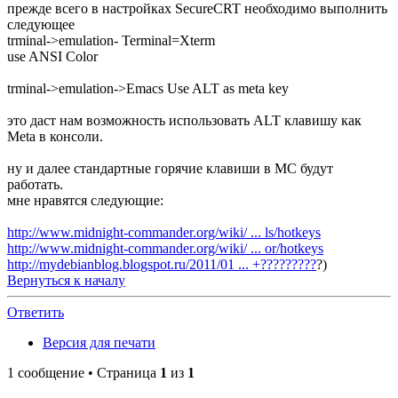
прежде всего в настройках SecureCRT необходимо выполнить
следующее
trminal->emulation- Terminal=Xterm
use ANSI Color
trminal->emulation->Emacs Use ALT as meta key
это даст нам возможность использовать ALT клавишу как
Meta в консоли.
ну и далее стандартные горячие клавиши в MC будут
работать.
мне нравятся следующие:
http://www.midnight-commander.org/wiki/ ... ls/hotkeys
http://www.midnight-commander.org/wiki/ ... or/hotkeys
http://mydebianblog.blogspot.ru/2011/01 ... +?????????
?)
Вернуться к началу
Ответить
Версия для печати
1 сообщение • Страница
1
из
1